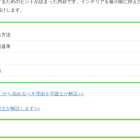
するためのヒントが詰まった内容です。インテリアを最小限に抑え
届けします。
る方法
断基準
法
〇から始めるべき理由を宅建士が解説>>
建士が解説します>>