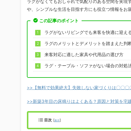
ラグがなくてもおしゃれで気配りのある空間を実現
や、シンプルな生活を目指す方にも役立つ情報をお
この記事のポイント
ラグがないリビングでも来客を快適に迎え
ラグのメリットとデメリットを踏まえた判
来客対応に適した家具や代用品の選び方
ラグ・テーブル・ソファがない場合の対処
>>【無料で効果絶大】失敗しない家づくりは〇〇〇
>>新築3年目の床鳴りはよくある？原因と対策を宅
目次
[
]
表示