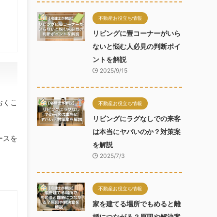
不動産お役立ち情報
リビングに畳コーナーがいら
ないと悩む人必見の判断ポイ
ントを解説
2025/9/15
おくこ
不動産お役立ち情報
リビングにラグなしでの来客
は本当にヤバいのか？対策案
ースを
を解説
2025/7/3
不動産お役立ち情報
家を建てる場所でもめると離
婚につながる？原因や解決案