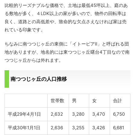
比較的リーズナブルな価格で、土地は最低45坪以上、庭のあ
る敷地が多く、４LDK以上の家が多いので、物件の回転率は
良く、道路との高低差や、致命的な欠点さえなければ家は売
れている印象です。
ちなみに南つつじヶ丘の東側に「イトーピアⅡ」と呼ばれる団
地がありますが、地名的には東つつじヶ丘曙台4丁目なので南
つつじヶ丘からは外れます。
南つつじヶ丘の人口推移
世帯数
男
女
合計
平成29年4月1日
2,632
3,280
3,470
6,750
平成30年1月1日
2,636
3,255
3,426
6,681