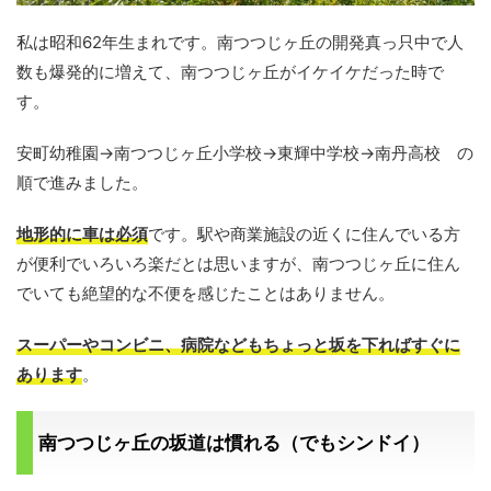
私は昭和62年生まれです。南つつじヶ丘の開発真っ只中で人
数も爆発的に増えて、南つつじヶ丘がイケイケだった時で
す。
安町幼稚園→南つつじヶ丘小学校→東輝中学校→南丹高校 の
順で進みました。
地形的に車は必須
です。駅や商業施設の近くに住んでいる方
が便利でいろいろ楽だとは思いますが、南つつじヶ丘に住ん
でいても絶望的な不便を感じたことはありません。
スーパーやコンビニ、病院などもちょっと坂を下ればすぐに
あります
。
南つつじヶ丘の坂道は慣れる（でもシンドイ）